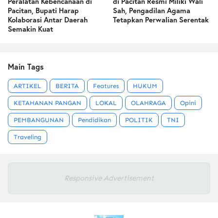
Peralatan Kebencanaan di
di Pacitan Resmi Miliki Wali
Pacitan, Bupati Harap
Sah, Pengadilan Agama
Kolaborasi Antar Daerah
Tetapkan Perwalian Serentak
Semakin Kuat
Main Tags
ARTIKEL
BERITA
Features
HUKUM
KETAHANAN PANGAN
LOKAL
OLAHRAGA
Opini
PEMBANGUNAN
Pendidikan
POLITIK
TNI
Traveling
Responsive Advertisement