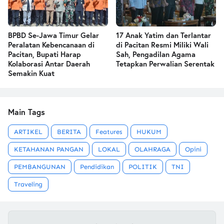
BPBD Se-Jawa Timur Gelar
17 Anak Yatim dan Terlantar
Peralatan Kebencanaan di
di Pacitan Resmi Miliki Wali
Pacitan, Bupati Harap
Sah, Pengadilan Agama
Kolaborasi Antar Daerah
Tetapkan Perwalian Serentak
Semakin Kuat
Main Tags
ARTIKEL
BERITA
Features
HUKUM
KETAHANAN PANGAN
LOKAL
OLAHRAGA
Opini
PEMBANGUNAN
Pendidikan
POLITIK
TNI
Traveling