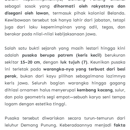
sebagai sosok yang
dihormati oleh rakyatnya dan
disegani oleh lawan
, termasuk pihak kolonial Belanda.
Kewibawaan tersebut tak hanya lahir dari jabatan, tetapi
juga dari laku kepemimpinan yang adil, tegas, dan
berakar pada nilai-nilai kebijaksanaan Jawa.
Salah satu bukti sejarah yang masih lestari hingga kini
adalah
pusaka berupa patrem (keris kecil)
berukuran
sekitar
15–20 cm
, dengan
luk tujuh (7)
. Keunikan pusaka
ini terletak pada
warangka-nya yang terbuat dari besi
perak
, bukan dari kayu pilihan sebagaimana lazimnya
keris Jawa. Seluruh bagian warangka hingga gagang
dihiasi ornamen halus menyerupai
kembang kacang
, sulur,
dan pola geometris segi empat—sebuah karya seni tempa
logam dengan estetika tinggi.
Pusaka tersebut diwariskan secara turun-temurun dari
leluhur Demang Punung. Keberadaannya menjadi
fakta