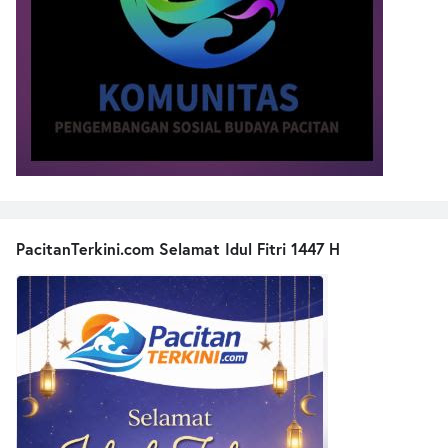
PacitanTerkini.com Selamat Idul Fitri 1447 H