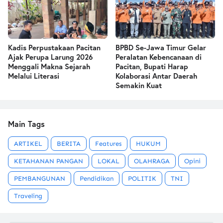
Kadis Perpustakaan Pacitan
BPBD Se-Jawa Timur Gelar
Ajak Perupa Larung 2026
Peralatan Kebencanaan di
Menggali Makna Sejarah
Pacitan, Bupati Harap
Melalui Literasi
Kolaborasi Antar Daerah
Semakin Kuat
Main Tags
ARTIKEL
BERITA
Features
HUKUM
KETAHANAN PANGAN
LOKAL
OLAHRAGA
Opini
PEMBANGUNAN
Pendidikan
POLITIK
TNI
Traveling