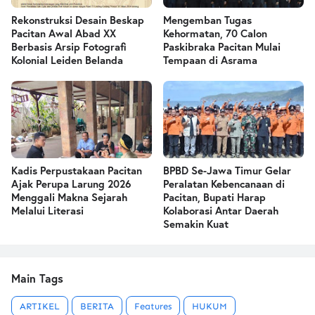
Rekonstruksi Desain Beskap
Mengemban Tugas
Pacitan Awal Abad XX
Kehormatan, 70 Calon
Berbasis Arsip Fotografi
Paskibraka Pacitan Mulai
Kolonial Leiden Belanda
Tempaan di Asrama
Kadis Perpustakaan Pacitan
BPBD Se-Jawa Timur Gelar
Ajak Perupa Larung 2026
Peralatan Kebencanaan di
Menggali Makna Sejarah
Pacitan, Bupati Harap
Melalui Literasi
Kolaborasi Antar Daerah
Semakin Kuat
Main Tags
ARTIKEL
BERITA
Features
HUKUM