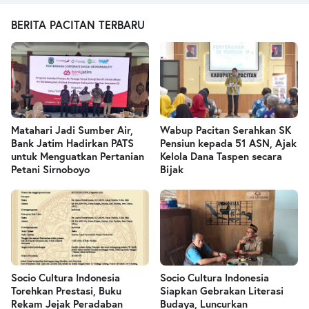
BERITA PACITAN TERBARU
Matahari Jadi Sumber Air,
Wabup Pacitan Serahkan SK
Bank Jatim Hadirkan PATS
Pensiun kepada 51 ASN, Ajak
untuk Menguatkan Pertanian
Kelola Dana Taspen secara
Petani Sirnoboyo
Bijak
Socio Cultura Indonesia
Socio Cultura Indonesia
Torehkan Prestasi, Buku
Siapkan Gebrakan Literasi
Rekam Jejak Peradaban
Budaya, Luncurkan