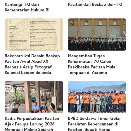
Kantongi HKI dari
Pacitan dan Beskap Ber-HKI
Kementerian Hukum RI
Rekonstruksi Desain Beskap
Mengemban Tugas
Pacitan Awal Abad XX
Kehormatan, 70 Calon
Berbasis Arsip Fotografi
Paskibraka Pacitan Mulai
Kolonial Leiden Belanda
Tempaan di Asrama
Kadis Perpustakaan Pacitan
BPBD Se-Jawa Timur Gelar
Ajak Perupa Larung 2026
Peralatan Kebencanaan di
Menggali Makna Sejarah
Pacitan, Bupati Harap