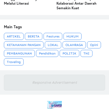
Melalui Literasi
Kolaborasi Antar Daerah
Semakin Kuat
Main Tags
ARTIKEL
BERITA
Features
HUKUM
KETAHANAN PANGAN
LOKAL
OLAHRAGA
Opini
PEMBANGUNAN
Pendidikan
POLITIK
TNI
Traveling
Responsive Advertisement