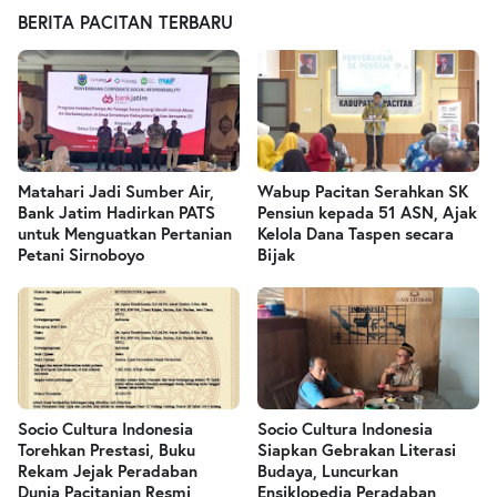
BERITA PACITAN TERBARU
Matahari Jadi Sumber Air,
Wabup Pacitan Serahkan SK
Bank Jatim Hadirkan PATS
Pensiun kepada 51 ASN, Ajak
untuk Menguatkan Pertanian
Kelola Dana Taspen secara
Petani Sirnoboyo
Bijak
Socio Cultura Indonesia
Socio Cultura Indonesia
Torehkan Prestasi, Buku
Siapkan Gebrakan Literasi
Rekam Jejak Peradaban
Budaya, Luncurkan
Dunia Pacitanian Resmi
Ensiklopedia Peradaban