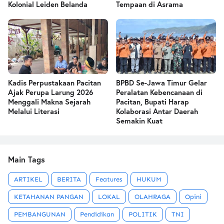
Kolonial Leiden Belanda
Tempaan di Asrama
Kadis Perpustakaan Pacitan
BPBD Se-Jawa Timur Gelar
Ajak Perupa Larung 2026
Peralatan Kebencanaan di
Menggali Makna Sejarah
Pacitan, Bupati Harap
Melalui Literasi
Kolaborasi Antar Daerah
Semakin Kuat
Main Tags
ARTIKEL
BERITA
Features
HUKUM
KETAHANAN PANGAN
LOKAL
OLAHRAGA
Opini
PEMBANGUNAN
Pendidikan
POLITIK
TNI