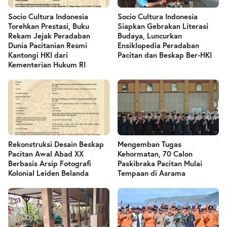
Socio Cultura Indonesia
Socio Cultura Indonesia
Torehkan Prestasi, Buku
Siapkan Gebrakan Literasi
Rekam Jejak Peradaban
Budaya, Luncurkan
Dunia Pacitanian Resmi
Ensiklopedia Peradaban
Kantongi HKI dari
Pacitan dan Beskap Ber-HKI
Kementerian Hukum RI
Rekonstruksi Desain Beskap
Mengemban Tugas
Pacitan Awal Abad XX
Kehormatan, 70 Calon
Berbasis Arsip Fotografi
Paskibraka Pacitan Mulai
Kolonial Leiden Belanda
Tempaan di Asrama