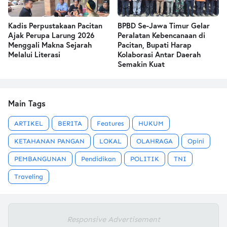
Kadis Perpustakaan Pacitan
BPBD Se-Jawa Timur Gelar
Ajak Perupa Larung 2026
Peralatan Kebencanaan di
Menggali Makna Sejarah
Pacitan, Bupati Harap
Melalui Literasi
Kolaborasi Antar Daerah
Semakin Kuat
Main Tags
ARTIKEL
BERITA
Features
HUKUM
KETAHANAN PANGAN
LOKAL
OLAHRAGA
Opini
PEMBANGUNAN
Pendidikan
POLITIK
TNI
Traveling
Responsive Advertisement