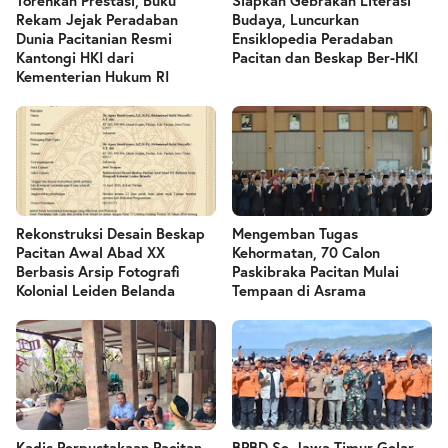
Torehkan Prestasi, Buku
Siapkan Gebrakan Literasi
Rekam Jejak Peradaban
Budaya, Luncurkan
Dunia Pacitanian Resmi
Ensiklopedia Peradaban
Kantongi HKI dari
Pacitan dan Beskap Ber-HKI
Kementerian Hukum RI
Rekonstruksi Desain Beskap
Mengemban Tugas
Pacitan Awal Abad XX
Kehormatan, 70 Calon
Berbasis Arsip Fotografi
Paskibraka Pacitan Mulai
Kolonial Leiden Belanda
Tempaan di Asrama
Kadis Perpustakaan Pacitan
BPBD Se-Jawa Timur Gelar