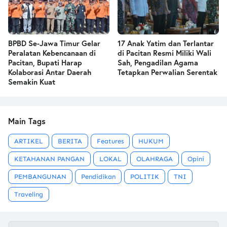
BPBD Se-Jawa Timur Gelar
17 Anak Yatim dan Terlantar
Peralatan Kebencanaan di
di Pacitan Resmi Miliki Wali
Pacitan, Bupati Harap
Sah, Pengadilan Agama
Kolaborasi Antar Daerah
Tetapkan Perwalian Serentak
Semakin Kuat
Main Tags
ARTIKEL
BERITA
Features
HUKUM
KETAHANAN PANGAN
LOKAL
OLAHRAGA
Opini
PEMBANGUNAN
Pendidikan
POLITIK
TNI
Traveling