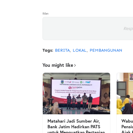
Iklan
Resp
Tags:
BERITA
LOKAL
PEMBANGUNAN
You might like
Matahari Jadi Sumber Air,
Wabup
Bank Jatim Hadirkan PATS
Pensi
untuk Menguatkan Pertanian
Ajak 