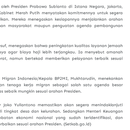
k oleh Presiden Prabowo Subianto di Istana Negara, Jakarta,
 Kabinet Merah Putih menyatakan komitmennya untuk segera
rikan. Mereka menegaskan kesiapannya menjalankan arahan
yanan masyarakat maupun penguatan agenda pembangunan
suf, menegaskan bahwa peningkatan kualitas layanan jemaah
paya agar biaya haji lebih terjangkau. Ia menyebut amanah
rat, namun bertekad memberikan pelayanan terbaik sesuai
ja Migran Indonesia/Kepala BP2MI, Mukhtarudin, menekankan
gan tenaga kerja migran sebagai salah satu agenda besar
s sebaik mungkin sesuai arahan Presiden.
y Joko Yuliantono memastikan akan segera menindaklanjuti
di tingkat desa dan kelurahan. Sedangkan Menteri Keuangan
atan ekonomi nasional yang sudah teridentifikasi, dan
aikan sesuai arahan Presiden. (Setkab.go.id)