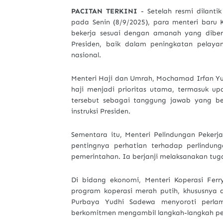
PACITAN TERKINI
- Setelah resmi dilanti
pada Senin (8/9/2025), para menteri baru
bekerja sesuai dengan amanah yang dibe
Presiden, baik dalam peningkatan pela
nasional.
Menteri Haji dan Umrah, Mochamad Irfan Yu
haji menjadi prioritas utama, termasuk u
tersebut sebagai tanggung jawab yang be
instruksi Presiden.
Sementara itu, Menteri Pelindungan Peker
pentingnya perhatian terhadap perlindun
pemerintahan. Ia berjanji melaksanakan tuga
Di bidang ekonomi, Menteri Koperasi Ferr
program koperasi merah putih, khususnya 
Purbaya Yudhi Sadewa menyoroti perlamb
berkomitmen mengambil langkah-langkah perb