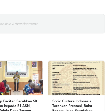
onsive Advertisement
 Pacitan Serahkan SK
Socio Cultura Indonesia
un kepada 51 ASN,
Torehkan Prestasi, Buku
Kelola Dana Taspen
Rekam Jejak Peradaban