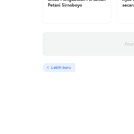
Petani Sirnoboyo
secar
Resp
Lebih baru