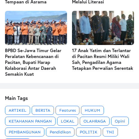
Tempaan di Asrama
Melalui Literasi
BPBD Se-Jawa Timur Gelar
17 Anak Yatim dan Terlantar
Peralatan Kebencanaan di
di Pacitan Resmi Miliki Wali
Pacitan, Bupati Harap
Sah, Pengadilan Agama
Kolaborasi Antar Daerah
Tetapkan Perwalian Serentak
Semakin Kuat
Main Tags
ARTIKEL
BERITA
Features
HUKUM
KETAHANAN PANGAN
LOKAL
OLAHRAGA
Opini
PEMBANGUNAN
Pendidikan
POLITIK
TNI