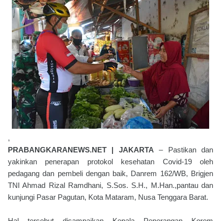
,
PRABANGKARANEWS.NET | JAKARTA
– Pastikan dan
yakinkan penerapan protokol kesehatan Covid-19 oleh
pedagang dan pembeli dengan baik, Danrem 162/WB, Brigjen
TNI Ahmad Rizal Ramdhani, S.Sos. S.H., M.Han.,pantau dan
kunjungi Pasar Pagutan, Kota Mataram, Nusa Tenggara Barat.
Hal tersebut disampaikan Kepala Penerangan Korem