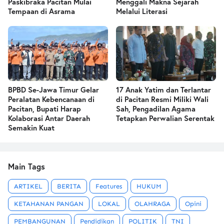
Paskibraka Pacitan Mulai
Menggali Makna Sejarah
Tempaan di Asrama
Melalui Literasi
BPBD Se-Jawa Timur Gelar
17 Anak Yatim dan Terlantar
Peralatan Kebencanaan di
di Pacitan Resmi Miliki Wali
Pacitan, Bupati Harap
Sah, Pengadilan Agama
Kolaborasi Antar Daerah
Tetapkan Perwalian Serentak
Semakin Kuat
Main Tags
ARTIKEL
BERITA
Features
HUKUM
KETAHANAN PANGAN
LOKAL
OLAHRAGA
Opini
PEMBANGUNAN
Pendidikan
POLITIK
TNI