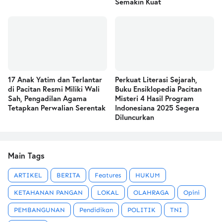
Semakin Kuat
17 Anak Yatim dan Terlantar
Perkuat Literasi Sejarah,
di Pacitan Resmi Miliki Wali
Buku Ensiklopedia Pacitan
Sah, Pengadilan Agama
Misteri 4 Hasil Program
Tetapkan Perwalian Serentak
Indonesiana 2025 Segera
Diluncurkan
Main Tags
ARTIKEL
BERITA
Features
HUKUM
KETAHANAN PANGAN
LOKAL
OLAHRAGA
Opini
PEMBANGUNAN
Pendidikan
POLITIK
TNI