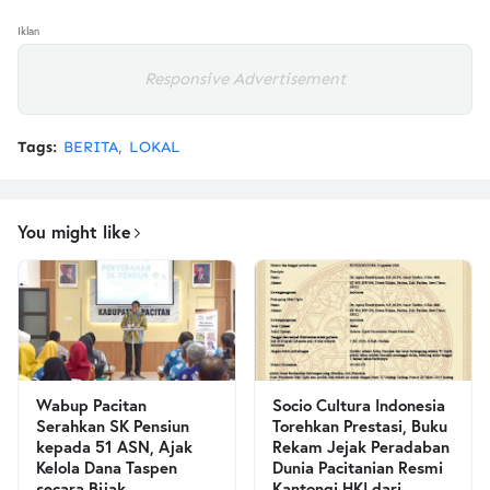
Iklan
Responsive Advertisement
Tags:
BERITA
LOKAL
You might like
Wabup Pacitan
Socio Cultura Indonesia
Serahkan SK Pensiun
Torehkan Prestasi, Buku
kepada 51 ASN, Ajak
Rekam Jejak Peradaban
Kelola Dana Taspen
Dunia Pacitanian Resmi
secara Bijak
Kantongi HKI dari