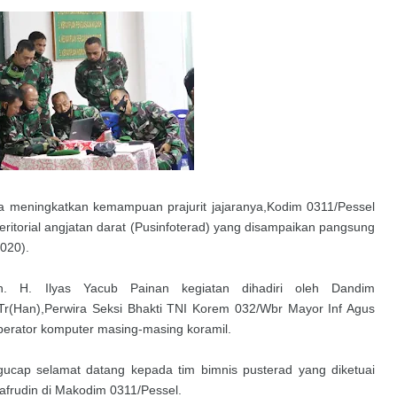
a meningkatkan kemampuan prajurit jajaranya,Kodim 0311/Pessel
 teritorial angjatan darat (Pusinfoterad) yang disampaikan pangsung
020).
ln. H. Ilyas Yacub Painan kegiatan dihadiri oleh Dandim
Tr(Han),Perwira Seksi Bhakti TNI Korem 032/Wbr Mayor Inf Agus
perator komputer masing-masing koramil.
cap selamat datang kepada tim bimnis pusterad yang diketuai
yafrudin di Makodim 0311/Pessel.