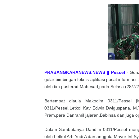
PRABANGKARANEWS.NEWS || Pessel
- Gun
gelar bimbingan teknis aplikasi pusat informasi
oleh tim pusterad Mabesad,pada Selasa (28/7/2
Bertempat diaula Makodim 0311/Pessel j
0311/Pessel,Letkol Kav Edwin Dwiguspana, M.
Pram,para Danramil jajaran,Babinsa dan juga o
Dalam Sambutanya Dandim 0311/Pessel mengu
oleh Letkol Arh Yudi A dan anggota Mayor Inf S