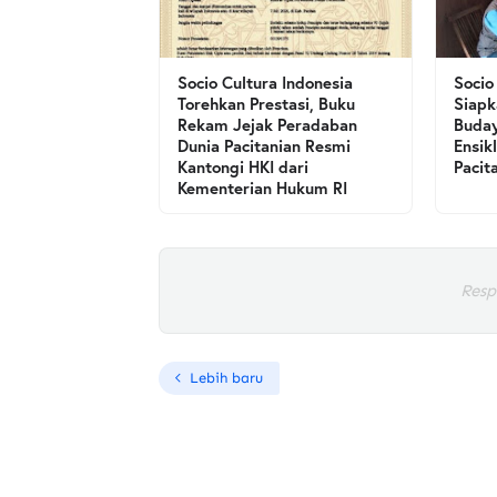
Socio Cultura Indonesia
Socio
Torehkan Prestasi, Buku
Siapk
Rekam Jejak Peradaban
Buday
Dunia Pacitanian Resmi
Ensik
Kantongi HKI dari
Pacit
Kementerian Hukum RI
Resp
Lebih baru