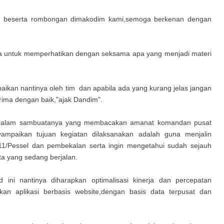
m beserta rombongan dimakodim kami,semoga berkenan dengan
ta untuk memperhatikan dengan seksama apa yang menjadi materi
aikan nantinya oleh tim dan apabila ada yang kurang jelas jangan
rima dengan baik,"ajak Dandim".
tim dalam sambuatanya yang membacakan amanat komandan pusat
nyampaikan tujuan kegiatan dilaksanakan adalah guna menjalin
11/Pessel dan pembekalan serta ingin mengetahui sudah sejauh
ta yang sedang berjalan.
ad ini nantinya diharapkan optimalisasi kinerja dan percepatan
an aplikasi berbasis website,dengan basis data terpusat dan