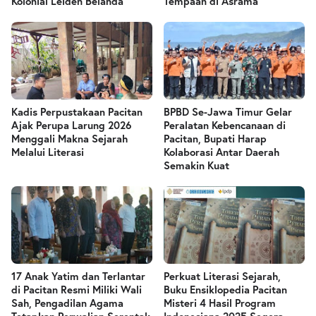
Kolonial Leiden Belanda
Tempaan di Asrama
Kadis Perpustakaan Pacitan
BPBD Se-Jawa Timur Gelar
Ajak Perupa Larung 2026
Peralatan Kebencanaan di
Menggali Makna Sejarah
Pacitan, Bupati Harap
Melalui Literasi
Kolaborasi Antar Daerah
Semakin Kuat
17 Anak Yatim dan Terlantar
Perkuat Literasi Sejarah,
di Pacitan Resmi Miliki Wali
Buku Ensiklopedia Pacitan
Sah, Pengadilan Agama
Misteri 4 Hasil Program