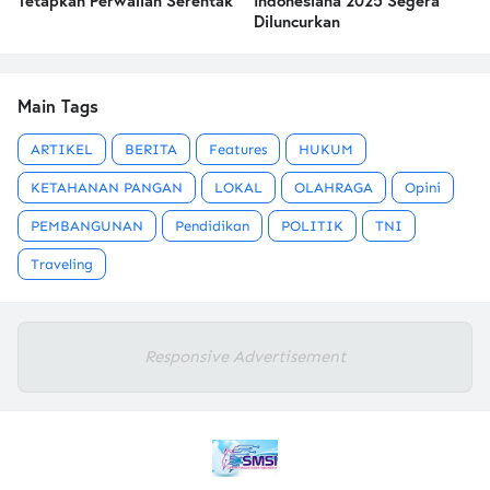
Tetapkan Perwalian Serentak
Indonesiana 2025 Segera
Diluncurkan
Main Tags
ARTIKEL
BERITA
Features
HUKUM
KETAHANAN PANGAN
LOKAL
OLAHRAGA
Opini
PEMBANGUNAN
Pendidikan
POLITIK
TNI
Traveling
Responsive Advertisement