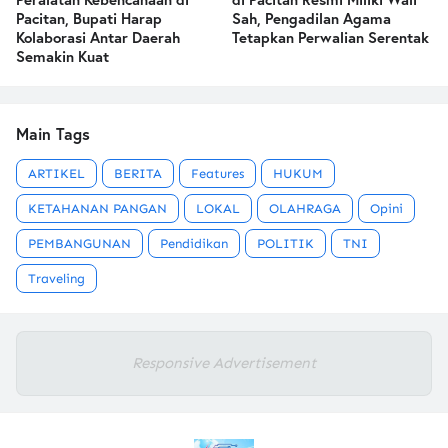
Pacitan, Bupati Harap
Sah, Pengadilan Agama
Kolaborasi Antar Daerah
Tetapkan Perwalian Serentak
Semakin Kuat
Main Tags
ARTIKEL
BERITA
Features
HUKUM
KETAHANAN PANGAN
LOKAL
OLAHRAGA
Opini
PEMBANGUNAN
Pendidikan
POLITIK
TNI
Traveling
Responsive Advertisement