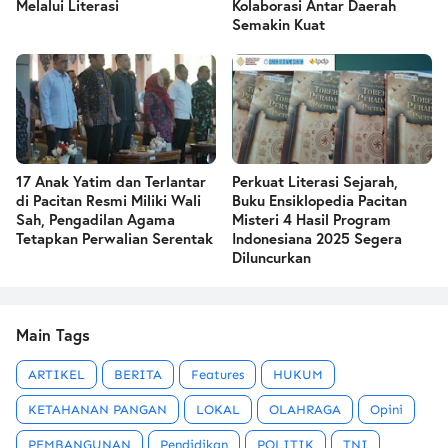
Melalui Literasi
Kolaborasi Antar Daerah
Semakin Kuat
17 Anak Yatim dan Terlantar
Perkuat Literasi Sejarah,
di Pacitan Resmi Miliki Wali
Buku Ensiklopedia Pacitan
Sah, Pengadilan Agama
Misteri 4 Hasil Program
Tetapkan Perwalian Serentak
Indonesiana 2025 Segera
Diluncurkan
Main Tags
ARTIKEL
BERITA
Features
HUKUM
KETAHANAN PANGAN
LOKAL
OLAHRAGA
Opini
PEMBANGUNAN
Pendidikan
POLITIK
TNI