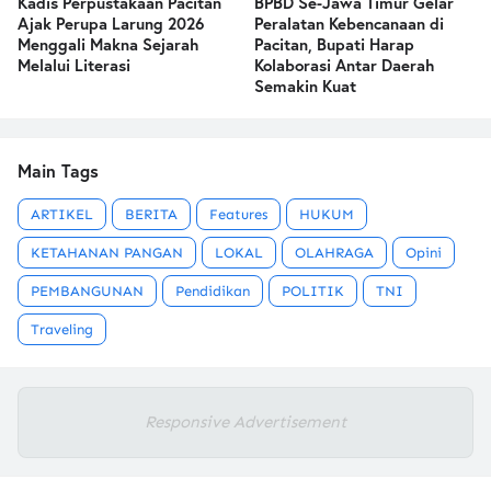
Kadis Perpustakaan Pacitan
BPBD Se-Jawa Timur Gelar
Ajak Perupa Larung 2026
Peralatan Kebencanaan di
Menggali Makna Sejarah
Pacitan, Bupati Harap
Melalui Literasi
Kolaborasi Antar Daerah
Semakin Kuat
Main Tags
ARTIKEL
BERITA
Features
HUKUM
KETAHANAN PANGAN
LOKAL
OLAHRAGA
Opini
PEMBANGUNAN
Pendidikan
POLITIK
TNI
Traveling
Responsive Advertisement