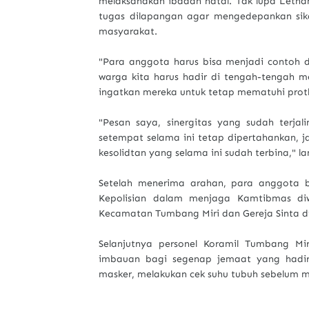
melaksanakan ibadah natal. Tak lupa Letn
tugas dilapangan agar mengedepankan sik
masyarakat.
"Para anggota harus bisa menjadi contoh 
warga kita harus hadir di tengah-tengah m
ingatkan mereka untuk tetap mematuhi protk
"Pesan saya, sinergitas yang sudah terja
setempat selama ini tetap dipertahankan, 
kesolidtan yang selama ini sudah terbina,"
Setelah menerima arahan, para anggota b
Kepolisian dalam menjaga Kamtibmas diw
Kecamatan Tumbang Miri dan Gereja Sinta 
Selanjutnya personel Koramil Tumbang M
imbauan bagi segenap jemaat yang hadir
masker, melakukan cek suhu tubuh sebelum ma