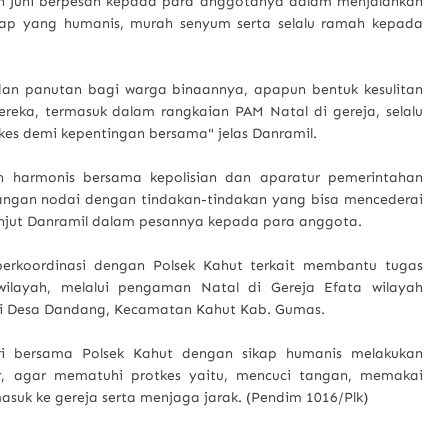
an Juni berpesan kepada para anggotanya dalam menjalankan
ap yang humanis, murah senyum serta selalu ramah kepada
dan panutan bagi warga binaannya, apapun bentuk kesulitan
ereka, termasuk dalam rangkaian PAM Natal di gereja, selalu
es demi kepentingan bersama" jelas Danramil.
lin harmonis bersama kepolisian dan aparatur pemerintahan
jangan nodai dengan tindakan-tindakan yang bisa mencederai
 lanjut Danramil dalam pesannya kepada para anggota.
erkoordinasi dengan Polsek Kahut terkait membantu tugas
ilayah, melalui pengaman Natal di Gereja Efata wilayah
di Desa Dandang, Kecamatan Kahut Kab. Gumas.
iri bersama Polsek Kahut dengan sikap humanis melakukan
, agar mematuhi protkes yaitu, mencuci tangan, memakai
suk ke gereja serta menjaga jarak. (Pendim 1016/Plk)