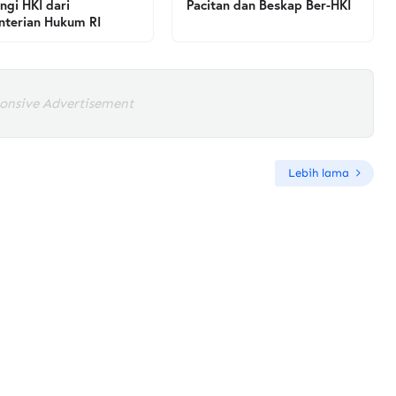
ngi HKI dari
Pacitan dan Beskap Ber-HKI
terian Hukum RI
onsive Advertisement
Lebih lama