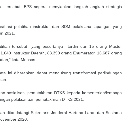
a tersebut, BPS segera menyiapkan langkah-langkah strategis
itasi pelatihan instruktur dan SDM pelaksana lapangan yang
un 2021.
tihan tersebut yang pesertanya terdiri dari 15 orang Master
, 1.640 Instruktur Daerah, 83.390 orang Enumerator, 16.687 orang
atan,” kata Mensos.
ta ini diharapkan dapat mendukung transformasi perlindungan
inan.
kan sosialisasi pemutakhiran DTKS kepada kementerian/lembaga
kungan pelaksanaan pemutakhiran DTKS 2021.
ah ditandatangi Sekretaris Jenderal Hartono Laras dan Sestama
November 2020.