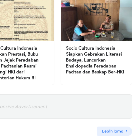
 Cultura Indonesia
Socio Cultura Indonesia
kan Prestasi, Buku
Siapkan Gebrakan Literasi
 Jejak Peradaban
Budaya, Luncurkan
 Pacitanian Resmi
Ensiklopedia Peradaban
ngi HKI dari
Pacitan dan Beskap Ber-HKI
terian Hukum RI
onsive Advertisement
Lebih lama