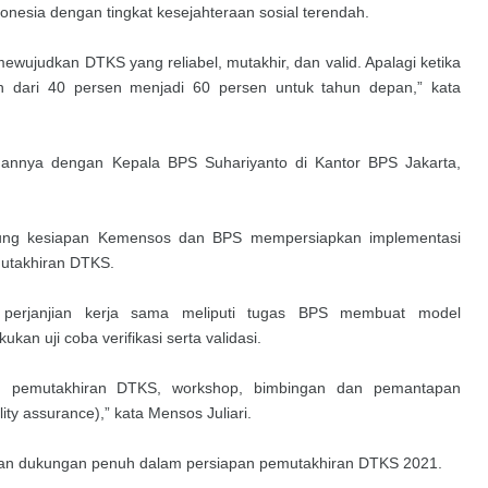
onesia dengan tingkat kesejahteraan sosial terendah.
wujudkan DTKS yang reliabel, mutakhir, dan valid. Apalagi ketika
an dari 40 persen menjadi 60 persen untuk tahun depan,” kata
muannya dengan Kepala BPS Suhariyanto di Kantor BPS Jakarta,
nggung kesiapan Kemensos dan BPS mempersiapkan implementasi
emutakhiran DTKS.
p perjanjian kerja sama meliputi tugas BPS membuat model
n uji coba verifikasi serta validasi.
 pemutakhiran DTKS, workshop, bimbingan dan pemantapan
ality assurance),” kata Mensos Juliari.
kan dukungan penuh dalam persiapan pemutakhiran DTKS 2021.