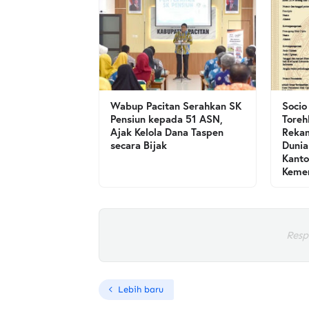
Wabup Pacitan Serahkan SK
Socio
Pensiun kepada 51 ASN,
Toreh
Ajak Kelola Dana Taspen
Rekam
secara Bijak
Dunia
Kanto
Kemen
Resp
Lebih baru