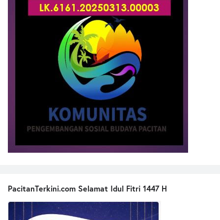
PacitanTerkini.com Selamat Idul Fitri 1447 H