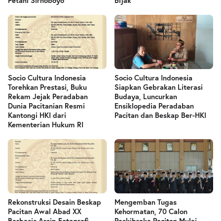
Petani Sirnoboyo
Bijak
Socio Cultura Indonesia
Socio Cultura Indonesia
Torehkan Prestasi, Buku
Siapkan Gebrakan Literasi
Rekam Jejak Peradaban
Budaya, Luncurkan
Dunia Pacitanian Resmi
Ensiklopedia Peradaban
Kantongi HKI dari
Pacitan dan Beskap Ber-HKI
Kementerian Hukum RI
Rekonstruksi Desain Beskap
Mengemban Tugas
Pacitan Awal Abad XX
Kehormatan, 70 Calon
Berbasis Arsip Fotografi
Paskibraka Pacitan Mulai