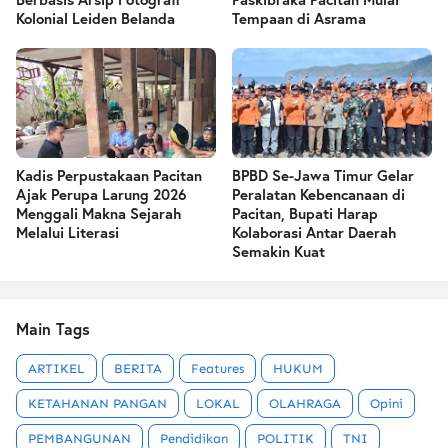
Kolonial Leiden Belanda
Tempaan di Asrama
Kadis Perpustakaan Pacitan
BPBD Se-Jawa Timur Gelar
Ajak Perupa Larung 2026
Peralatan Kebencanaan di
Menggali Makna Sejarah
Pacitan, Bupati Harap
Melalui Literasi
Kolaborasi Antar Daerah
Semakin Kuat
Main Tags
ARTIKEL
BERITA
Features
HUKUM
KETAHANAN PANGAN
LOKAL
OLAHRAGA
Opini
PEMBANGUNAN
Pendidikan
POLITIK
TNI