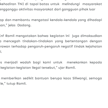
ehadiran TNI di tapal batas untuk melindungi masyarakat
ngganggu aktivitas masyarakat dari gangguan pihak luar
erap dan membantu mengatasi kendala-kendala yang dihadapi
san,” jelas Dadang.
 Inf Ramli mengatakan bahwa kegiatan ini juga dimaksudkan
rta mencegah tindakan-tindakan yang bertentangan dengan
rawan terhadap pengaruh-pengaruh negatif tindak kejahatan
l.
igus menjadi wadah bagi kami untuk menekankan kepada
egiatan-kegiatan ilegal tersebut,” ujar Ramli.
a memberikan sedikit bantuan berupa kaos Siliwangi, semoga
,” tutup Ramli.