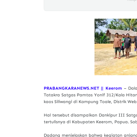
PRABANGKARANEWS.NET || Keerom
– Dal
Tatakra Satgas Pamtas Yonif 312/Kala Hit
kaos Siliwangi di Kampung Toale, Distrik W
Hal tersebut disampaikan Dankipur III Satg
tertulisnya di Kabupaten Keerom, Papua. Sab
Dadang menjelaskan bahwa kegiatan anjang