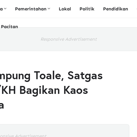
ta
Pemerintahan
Lokal
Politik
Pendidikan
 Pacitan
Responsive Advertisement
mpung Toale, Satgas
/KH Bagikan Kaos
a
onsive Advertisement