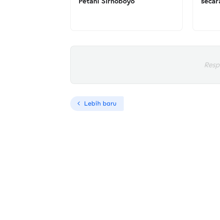
Petani Sirnoboyo
secar
Resp
Lebih baru