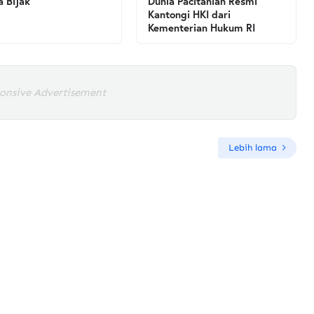
a Bijak
Dunia Pacitanian Resmi
Kantongi HKI dari
Kementerian Hukum RI
onsive Advertisement
Lebih lama