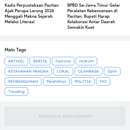
Kadis Perpustakaan Pacitan
BPBD Se-Jawa Timur Gelar
Ajak Perupa Larung 2026
Peralatan Kebencanaan di
Menggali Makna Sejarah
Pacitan, Bupati Harap
Melalui Literasi
Kolaborasi Antar Daerah
Semakin Kuat
Main Tags
ARTIKEL
BERITA
Features
HUKUM
KETAHANAN PANGAN
LOKAL
OLAHRAGA
Opini
PEMBANGUNAN
Pendidikan
POLITIK
TNI
Traveling
Responsive Advertisement