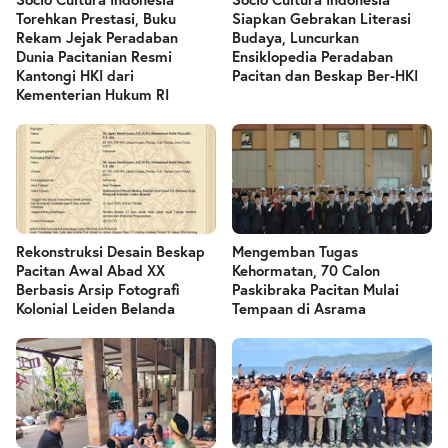
Torehkan Prestasi, Buku
Siapkan Gebrakan Literasi
Rekam Jejak Peradaban
Budaya, Luncurkan
Dunia Pacitanian Resmi
Ensiklopedia Peradaban
Kantongi HKI dari
Pacitan dan Beskap Ber-HKI
Kementerian Hukum RI
Rekonstruksi Desain Beskap
Mengemban Tugas
Pacitan Awal Abad XX
Kehormatan, 70 Calon
Berbasis Arsip Fotografi
Paskibraka Pacitan Mulai
Kolonial Leiden Belanda
Tempaan di Asrama