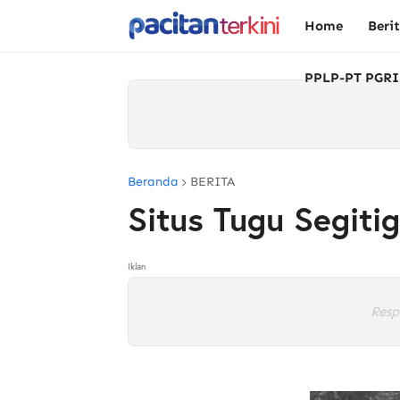
Home
Beri
PPLP-PT PGRI
Beranda
BERITA
Situs Tugu Segiti
Iklan
Resp