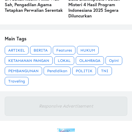
Sah, Pengadilan Agama
Misteri 4 Hasil Program
Tetapkan Perwalian Serentak
Indonesiana 2025 Segera
Diluncurkan
Main Tags
ARTIKEL
BERITA
Features
HUKUM
KETAHANAN PANGAN
LOKAL
OLAHRAGA
Opini
PEMBANGUNAN
Pendidikan
POLITIK
TNI
Traveling
Responsive Advertisement