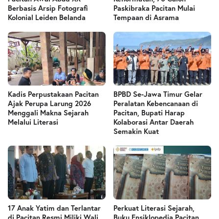
Berbasis Arsip Fotografi
Paskibraka Pacitan Mulai
Kolonial Leiden Belanda
Tempaan di Asrama
Kadis Perpustakaan Pacitan
BPBD Se-Jawa Timur Gelar
Ajak Perupa Larung 2026
Peralatan Kebencanaan di
Menggali Makna Sejarah
Pacitan, Bupati Harap
Melalui Literasi
Kolaborasi Antar Daerah
Semakin Kuat
17 Anak Yatim dan Terlantar
Perkuat Literasi Sejarah,
di Pacitan Resmi Miliki Wali
Buku Ensiklopedia Pacitan