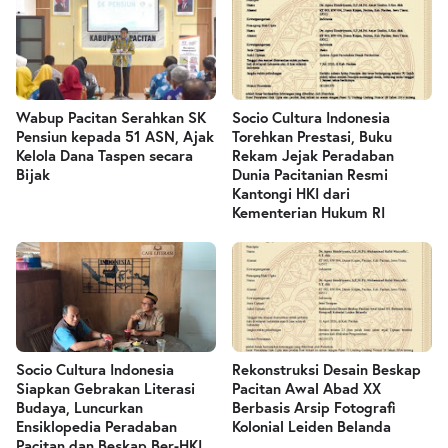
Wabup Pacitan Serahkan SK
Socio Cultura Indonesia
Pensiun kepada 51 ASN, Ajak
Torehkan Prestasi, Buku
Kelola Dana Taspen secara
Rekam Jejak Peradaban
Bijak
Dunia Pacitanian Resmi
Kantongi HKI dari
Kementerian Hukum RI
Socio Cultura Indonesia
Rekonstruksi Desain Beskap
Siapkan Gebrakan Literasi
Pacitan Awal Abad XX
Budaya, Luncurkan
Berbasis Arsip Fotografi
Ensiklopedia Peradaban
Kolonial Leiden Belanda
Pacitan dan Beskap Ber-HKI