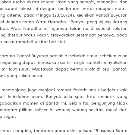
hkan usaha ekstra karena jalan yang sempit, menanjak, dan
mencapai lokasi ini dengan kendaraan motor maupun mobil.
ng ditemui pada Minggu (20/10/24), keunikan Pantai Buyutan
kenal dengan nama Watu Narodho. "Banyak pengunjung datang
 batu Watu Narodho ini," ujarnya. Selain itu, di sebelah selatan
ang disebut Watu Pasar. Masyarakat setempat percaya, pada
pasar ramai di sekitar batu ini.
anorama Pantai Buyutan adalah di sebelah timur, sebelum jalan
, pengunjung dapat merasakan semilir angin sambil menyaksikan
r laut surut, wisatawan dapat bermain air di tepi pantai,
ak yang cukup besar.
 memanjang juga menjadi tempat favorit untuk berjalan kaki
mati keindahan alam. Banyak pula spot foto menarik yang
abadikan momen di pantai ini. Selain itu, pengunjung tidak
eragam pilihan kuliner di warung-warung sekitar, mulai dari
a segar.
r untuk camping, terutama pada akhir pekan. “Biasanya Sabtu