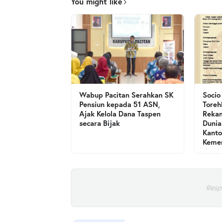
You might like
Wabup Pacitan Serahkan SK
Socio
Pensiun kepada 51 ASN,
Toreh
Ajak Kelola Dana Taspen
Rekam
secara Bijak
Dunia
Kanto
Kemen
Resp