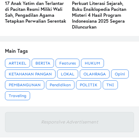
17 Anak Yatim dan Terlantar
Perkuat Literasi Sejarah,
di Pacitan Resmi Miliki Wali
Buku Ensiklopedia Pacitan
Sah, Pengadilan Agama
Misteri 4 Hasil Program
Tetapkan Perwalian Serentak
Indonesiana 2025 Segera
Diluncurkan
Main Tags
ARTIKEL
BERITA
Features
HUKUM
KETAHANAN PANGAN
LOKAL
OLAHRAGA
Opini
PEMBANGUNAN
Pendidikan
POLITIK
TNI
Traveling
Responsive Advertisement