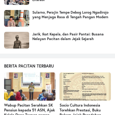
Sularno, Perajin Tempe Debog Lorog Ngadirojo
yang Menjaga Rasa di Tengah Pangan Modern
Jarik, Ikat Kepala, dan Pasir Pantai: Busana
Nelayan Pacitan dalam Jejak Sejarah
BERITA PACITAN TERBARU
Wabup Pacitan Serahkan SK
Socio Cultura Indonesia
Pensiun kepada 51 ASN, Ajak
Torehkan Prestasi, Buku
Kelola Dana Taspen secara
Rekam Jejak Peradaban