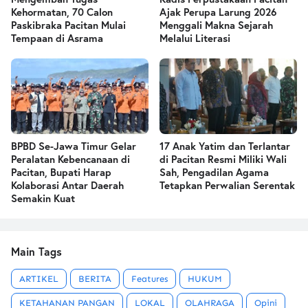
Kehormatan, 70 Calon
Ajak Perupa Larung 2026
Paskibraka Pacitan Mulai
Menggali Makna Sejarah
Tempaan di Asrama
Melalui Literasi
BPBD Se-Jawa Timur Gelar
17 Anak Yatim dan Terlantar
Peralatan Kebencanaan di
di Pacitan Resmi Miliki Wali
Pacitan, Bupati Harap
Sah, Pengadilan Agama
Kolaborasi Antar Daerah
Tetapkan Perwalian Serentak
Semakin Kuat
Main Tags
ARTIKEL
BERITA
Features
HUKUM
KETAHANAN PANGAN
LOKAL
OLAHRAGA
Opini