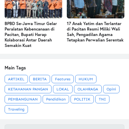
BPBD Se-Jawa Timur Gelar
17 Anak Yatim dan Terlantar
Peralatan Kebencanaan di
di Pacitan Resmi Miliki Wali
Pacitan, Bupati Harap
Sah, Pengadilan Agama
Kolaborasi Antar Daerah
Tetapkan Perwalian Serentak
Semakin Kuat
Main Tags
ARTIKEL
BERITA
Features
HUKUM
KETAHANAN PANGAN
LOKAL
OLAHRAGA
Opini
PEMBANGUNAN
Pendidikan
POLITIK
TNI
Traveling