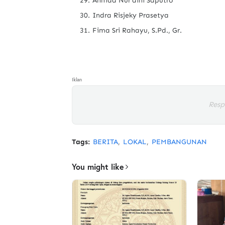
Ahmad Nur'aini Saputro
Indra Risjeky Prasetya
Fima Sri Rahayu, S.Pd., Gr.
Iklan
Resp
Tags:
BERITA
LOKAL
PEMBANGUNAN
You might like