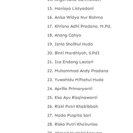
Hanisya Listyadani
Anisa Widya Nur Rahma
Khrisna Adhi Pradana, M.Pd.
Anang Cahyo
Isnia Sholihul Huda
Binti Mardhiyah, S.PdI
Ica Endang Lestari
Muhammad Andy Pradana
Yuwahidu Miftahul Huda
Aprilia Primaryanti
Eka Ayu Risqinawanti
Rizki Putri Khabibbah
Nada Puspita Sari
Riska Putri Khoirunisa