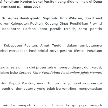
) Penulisan Konten Lokal Pacitan
yang didanai melalui
Dana
n Nasional RI Tahun 2026
.
i
Dr. Agoes Hendriyanto
,
Saptanto Hari Wibawa
, dan
Frend
idikan Kabupaten Pacitan, Cabang Dinas Pendidikan Provinsi
abupaten Pacitan, para penulis terpilih, serta panitia
an Kabupaten Pacitan,
Amat Taufan
, dalam sambutannya
ut merupakan hasil seleksi karya peserta Bimtek Penulisan
knis, setelah melalui proses seleksi, penyuntingan, dan kurasi,
 dalam buku
Setetes Tinta Peradaban Pacitanian: Jejak Memori
 dan Bupati Pacitan, Amat Taufan menyampaikan apresiasi
 panitia, dan peserta yang telah berkontribusi menyukseskan
k sekadar menjadi kumpulan tulisan, tetapi juga menjadi