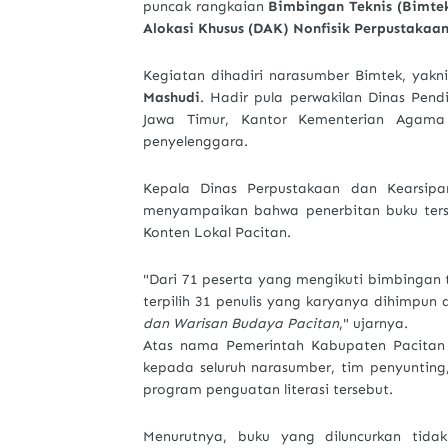
puncak rangkaian
Bimbingan Teknis (Bimtek
Alokasi Khusus (DAK) Nonfisik Perpustakaa
Kegiatan dihadiri narasumber Bimtek, yakn
Mashudi
. Hadir pula perwakilan Dinas Pend
Jawa Timur, Kantor Kementerian Agama K
penyelenggara.
Kepala Dinas Perpustakaan dan Kearsip
menyampaikan bahwa penerbitan buku terseb
Konten Lokal Pacitan.
"Dari 71 peserta yang mengikuti bimbingan te
terpilih 31 penulis yang karyanya dihimpun
dan Warisan Budaya Pacitan
," ujarnya.
Atas nama Pemerintah Kabupaten Pacitan
kepada seluruh narasumber, tim penyunting,
program penguatan literasi tersebut.
Menurutnya, buku yang diluncurkan tida