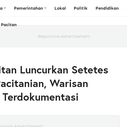
ta
Pemerintahan
Lokal
Politik
Pendidikan
 Pacitan
Responsive Advertisement
itan Luncurkan Setetes
acitanian, Warisan
i Terdokumentasi
onsive Advertisement