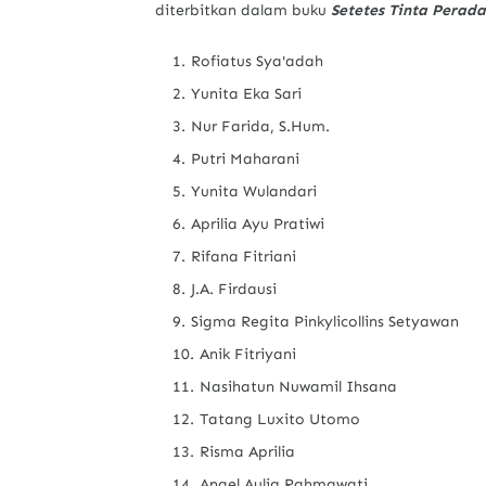
diterbitkan dalam buku
Setetes Tinta Perad
Rofiatus Sya'adah
Yunita Eka Sari
Nur Farida, S.Hum.
Putri Maharani
Yunita Wulandari
Aprilia Ayu Pratiwi
Rifana Fitriani
J.A. Firdausi
Sigma Regita Pinkylicollins Setyawan
Anik Fitriyani
Nasihatun Nuwamil Ihsana
Tatang Luxito Utomo
Risma Aprilia
Angel Aulia Rahmawati