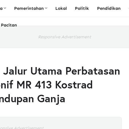
ta
Pemerintahan
Lokal
Politik
Pendidikan
 Pacitan
Responsive Advertisement
i Jalur Utama Perbatasan
onif MR 413 Kostrad
ndupan Ganja
onsive Advertisement