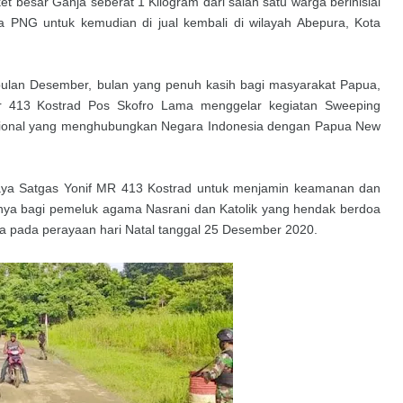
 besar Ganja seberat 1 Kilogram dari salah satu warga berinisial
ga PNG untuk kemudian di jual kembali di wilayah Abepura, Kota
lan Desember, bulan yang penuh kasih bagi masyarakat Papua,
r 413 Kostrad Pos Skofro Lama menggelar kegiatan Sweeping
adisional yang menghubungkan Negara Indonesia dengan Papua New
paya Satgas Yonif MR 413 Kostrad untuk menjamin keamanan dan
snya bagi pemeluk agama Nasrani dan Katolik yang hendak berdoa
ya pada perayaan hari Natal tanggal 25 Desember 2020.