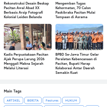
Rekonstruksi Desain Beskap
Mengemban Tugas
Pacitan Awal Abad XX
Kehormatan, 70 Calon
Berbasis Arsip Fotografi
Paskibraka Pacitan Mulai
Kolonial Leiden Belanda
Tempaan di Asrama
Kadis Perpustakaan Pacitan
BPBD Se-Jawa Timur Gelar
Ajak Perupa Larung 2026
Peralatan Kebencanaan di
Menggali Makna Sejarah
Pacitan, Bupati Harap
Melalui Literasi
Kolaborasi Antar Daerah
Semakin Kuat
Main Tags
ARTIKEL
BERITA
Features
HUKUM