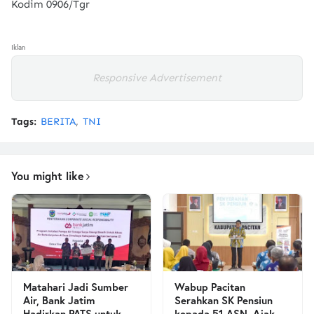
Kodim 0906/Tgr
Iklan
Responsive Advertisement
Tags:
BERITA
TNI
You might like
Matahari Jadi Sumber
Wabup Pacitan
Air, Bank Jatim
Serahkan SK Pensiun
Hadirkan PATS untuk
kepada 51 ASN, Ajak