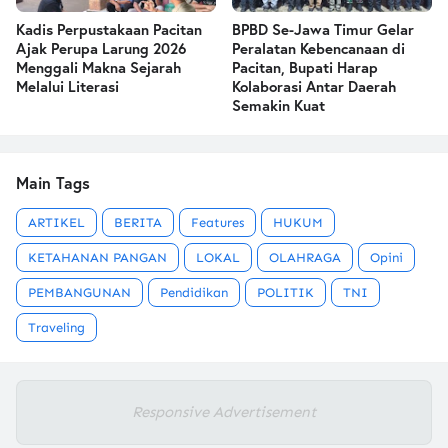
Kadis Perpustakaan Pacitan
BPBD Se-Jawa Timur Gelar
Ajak Perupa Larung 2026
Peralatan Kebencanaan di
Menggali Makna Sejarah
Pacitan, Bupati Harap
Melalui Literasi
Kolaborasi Antar Daerah
Semakin Kuat
Main Tags
ARTIKEL
BERITA
Features
HUKUM
KETAHANAN PANGAN
LOKAL
OLAHRAGA
Opini
PEMBANGUNAN
Pendidikan
POLITIK
TNI
Traveling
Responsive Advertisement