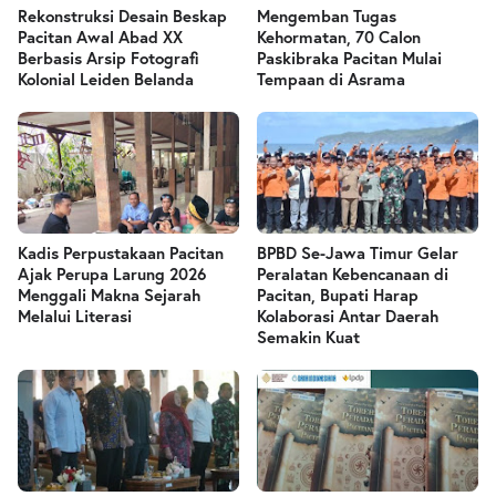
Rekonstruksi Desain Beskap
Mengemban Tugas
Pacitan Awal Abad XX
Kehormatan, 70 Calon
Berbasis Arsip Fotografi
Paskibraka Pacitan Mulai
Kolonial Leiden Belanda
Tempaan di Asrama
Kadis Perpustakaan Pacitan
BPBD Se-Jawa Timur Gelar
Ajak Perupa Larung 2026
Peralatan Kebencanaan di
Menggali Makna Sejarah
Pacitan, Bupati Harap
Melalui Literasi
Kolaborasi Antar Daerah
Semakin Kuat