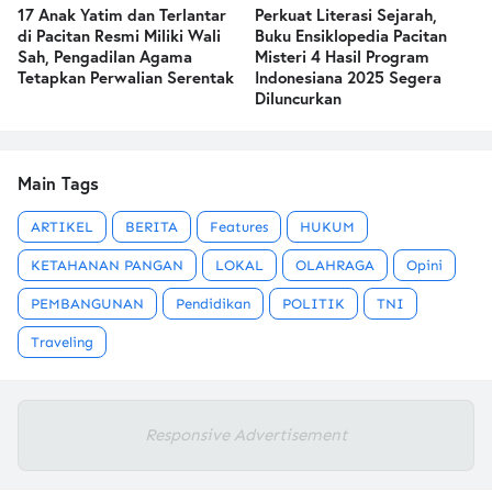
17 Anak Yatim dan Terlantar
Perkuat Literasi Sejarah,
di Pacitan Resmi Miliki Wali
Buku Ensiklopedia Pacitan
Sah, Pengadilan Agama
Misteri 4 Hasil Program
Tetapkan Perwalian Serentak
Indonesiana 2025 Segera
Diluncurkan
Main Tags
ARTIKEL
BERITA
Features
HUKUM
KETAHANAN PANGAN
LOKAL
OLAHRAGA
Opini
PEMBANGUNAN
Pendidikan
POLITIK
TNI
Traveling
Responsive Advertisement