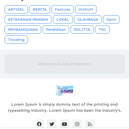
ARTIKEL
BERITA
Features
HUKUM
KETAHANAN PANGAN
LOKAL
OLAHRAGA
Opini
PEMBANGUNAN
Pendidikan
POLITIK
TNI
Traveling
Responsive Advertisement
Lorem Ipsum is simply dummy text of the printing and
typesetting industry. Lorem Ipsum has been the industry's.