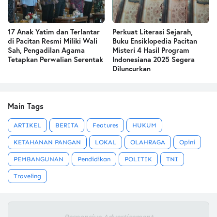
17 Anak Yatim dan Terlantar
Perkuat Literasi Sejarah,
di Pacitan Resmi Miliki Wali
Buku Ensiklopedia Pacitan
Sah, Pengadilan Agama
Misteri 4 Hasil Program
Tetapkan Perwalian Serentak
Indonesiana 2025 Segera
Diluncurkan
Main Tags
ARTIKEL
BERITA
Features
HUKUM
KETAHANAN PANGAN
LOKAL
OLAHRAGA
Opini
PEMBANGUNAN
Pendidikan
POLITIK
TNI
Traveling