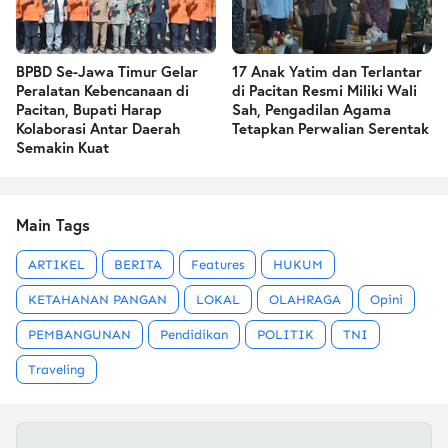
BPBD Se-Jawa Timur Gelar
17 Anak Yatim dan Terlantar
Peralatan Kebencanaan di
di Pacitan Resmi Miliki Wali
Pacitan, Bupati Harap
Sah, Pengadilan Agama
Kolaborasi Antar Daerah
Tetapkan Perwalian Serentak
Semakin Kuat
Main Tags
ARTIKEL
BERITA
Features
HUKUM
KETAHANAN PANGAN
LOKAL
OLAHRAGA
Opini
PEMBANGUNAN
Pendidikan
POLITIK
TNI
Traveling