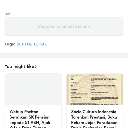
Iklan
Responsive Advertisement
Tags:
BERITA
LOKAL
You might like
Wabup Pacitan
Socio Cultura Indonesia
Serahkan SK Pensiun
Torehkan Prestasi, Buku
kepada 51 ASN, Ajak
Rekam Jejak Peradaban
Kelola Dana Taspen
Dunia Pacitanian Resmi