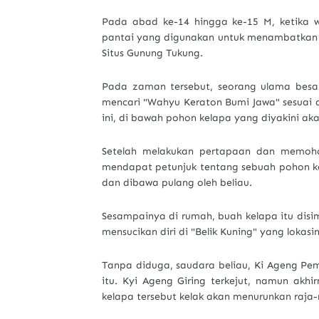
Pada abad ke-14 hingga ke-15 M, ketika wi
pantai yang digunakan untuk menambatkan pe
Situs Gunung Tukung.
Pada zaman tersebut, seorang ulama besar
mencari "Wahyu Keraton Bumi Jawa" sesuai de
ini, di bawah pohon kelapa yang diyakini a
Setelah melakukan pertapaan dan memohon
mendapat petunjuk tentang sebuah pohon ke
dan dibawa pulang oleh beliau.
Sesampainya di rumah, buah kelapa itu disim
mensucikan diri di "Belik Kuning" yang loka
Tanpa diduga, saudara beliau, Ki Ageng P
itu. Kyi Ageng Giring terkejut, namun akh
kelapa tersebut kelak akan menurunkan raja-