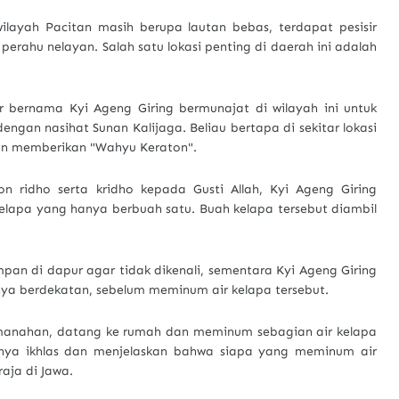
layah Pacitan masih berupa lautan bebas, terdapat pesisir
rahu nelayan. Salah satu lokasi penting di daerah ini adalah
 bernama Kyi Ageng Giring bermunajat di wilayah ini untuk
ngan nasihat Sunan Kalijaga. Beliau bertapa di sekitar lokasi
kan memberikan "Wahyu Keraton".
 ridho serta kridho kepada Gusti Allah, Kyi Ageng Giring
lapa yang hanya berbuah satu. Buah kelapa tersebut diambil
pan di dapur agar tidak dikenali, sementara Kyi Ageng Giring
sinya berdekatan, sebelum meminum air kelapa tersebut.
emanahan, datang ke rumah dan meminum sebagian air kelapa
irnya ikhlas dan menjelaskan bahwa siapa yang meminum air
raja di Jawa.