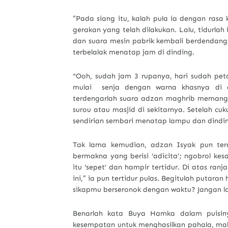
”Pada siang itu, kalah pula ia dengan rasa 
gerakan yang telah dilakukan. Lalu, tidurlah
dan suara mesin pabrik kembali berdendang 
terbelalak menatap jam di dinding.
“Ooh, sudah jam 3 rupanya, hari sudah pet
mulai senja dengan warna khasnya di c
terdengarlah suara adzan maghrib memanggi
surou atau masjid di sekitarnya. Setelah cu
sendirian sembari menatap lampu dan dindi
Tak lama kemudian, adzan Isyak pun terd
bermakna yang berisi ‘adicita’; ngobrol ke
itu ‘sepet’ dan hampir tertidur. Di atas ran
ini,” ia pun tertidur pulas. Begitulah putara
sikapmu berseronok dengan waktu? Jangan lala
Benarlah kata Buya Hamka dalam puisiny
kesempatan untuk menghasilkan pahala, mak