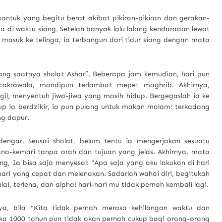
kantuk yang begitu berat akibat pikiran-pikiran dan gerakan-
 ia di waktu siang. Setelah banyak lalu lalang kendaraaan lewat
masuk ke telinga, ia terbangun dari tidur siang dengan mata
ang saatnya sholat Ashar”. Beberapa jam kemudian, hari pun
akrawala, mandipun terlambat mepet maghrib. Akhirnya,
l, menyentuh jiwa-jiwa yang masih hidup. Bergegaslah ia ke
kup ia berdzikir, ia pun pulang untuk makan malam: terkadang
ng dapur.
engar. Seusai sholat, belum tentu ia mengerjakan sesuatu
sana-kemari tanpa arah dan tujuan yang jelas. Akhirnya, mata
jang, Ia bisa saja menyesal: “Apa saja yang aku lakukan di hari
n hari yang cepat dan melenakan. Sadarlah wahai diri, begitukah
i, terlena, dan alpha! hari-hari mu tidak pernah kembali lagi.
a, bila “Kita tidak pernah merasa kehilangan waktu dan
a 1000 tahun pun tidak akan pernah cukup bagi orang-orang