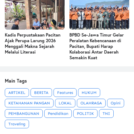
Kadis Perpustakaan Pacitan
BPBD Se-Jawa Timur Gelar
Ajak Perupa Larung 2026
Peralatan Kebencanaan di
Menggali Makna Sejarah
Pacitan, Bupati Harap
Melalui Literasi
Kolaborasi Antar Daerah
Semakin Kuat
Main Tags
ARTIKEL
BERITA
Features
HUKUM
KETAHANAN PANGAN
LOKAL
OLAHRAGA
Opini
PEMBANGUNAN
Pendidikan
POLITIK
TNI
Traveling