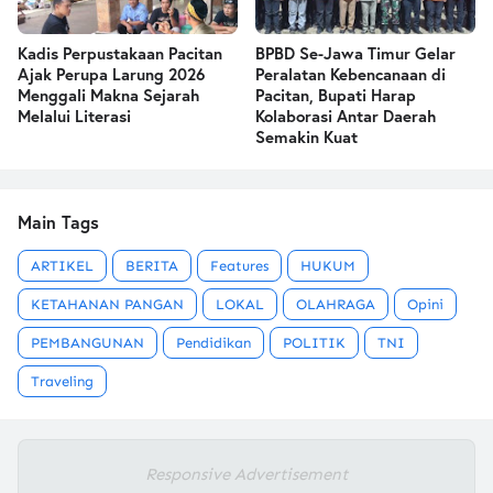
Kadis Perpustakaan Pacitan
BPBD Se-Jawa Timur Gelar
Ajak Perupa Larung 2026
Peralatan Kebencanaan di
Menggali Makna Sejarah
Pacitan, Bupati Harap
Melalui Literasi
Kolaborasi Antar Daerah
Semakin Kuat
Main Tags
ARTIKEL
BERITA
Features
HUKUM
KETAHANAN PANGAN
LOKAL
OLAHRAGA
Opini
PEMBANGUNAN
Pendidikan
POLITIK
TNI
Traveling
Responsive Advertisement