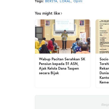
Tags:
BERITA
LOKAL
Opini
You might like
Wabup Pacitan Serahkan SK
Socio
Pensiun kepada 51 ASN,
Toreh
Ajak Kelola Dana Taspen
Rekam
secara Bijak
Dunia
Kanto
Kemen
Resp