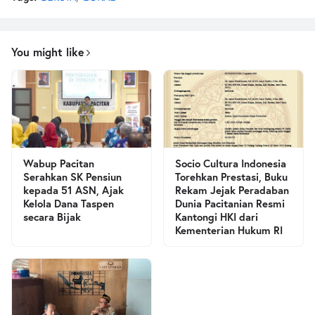
You might like
Wabup Pacitan
Socio Cultura Indonesia
Serahkan SK Pensiun
Torehkan Prestasi, Buku
kepada 51 ASN, Ajak
Rekam Jejak Peradaban
Kelola Dana Taspen
Dunia Pacitanian Resmi
secara Bijak
Kantongi HKI dari
Kementerian Hukum RI