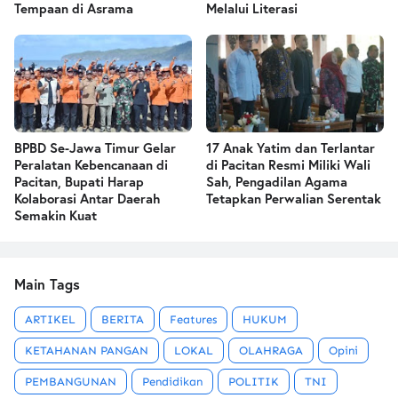
Tempaan di Asrama
Melalui Literasi
BPBD Se-Jawa Timur Gelar
17 Anak Yatim dan Terlantar
Peralatan Kebencanaan di
di Pacitan Resmi Miliki Wali
Pacitan, Bupati Harap
Sah, Pengadilan Agama
Kolaborasi Antar Daerah
Tetapkan Perwalian Serentak
Semakin Kuat
Main Tags
ARTIKEL
BERITA
Features
HUKUM
KETAHANAN PANGAN
LOKAL
OLAHRAGA
Opini
PEMBANGUNAN
Pendidikan
POLITIK
TNI