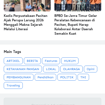
Kadis Perpustakaan Pacitan
BPBD Se-Jawa Timur Gelar
Ajak Perupa Larung 2026
Peralatan Kebencanaan di
Menggali Makna Sejarah
Pacitan, Bupati Harap
Melalui Literasi
Kolaborasi Antar Daerah
Semakin Kuat
Main Tags
ARTIKEL
BERITA
Features
HUKUM
KETAHANAN PANGAN
LOKAL
OLAHRAGA
Opini
PEMBANGUNAN
Pendidikan
POLITIK
TNI
Traveling