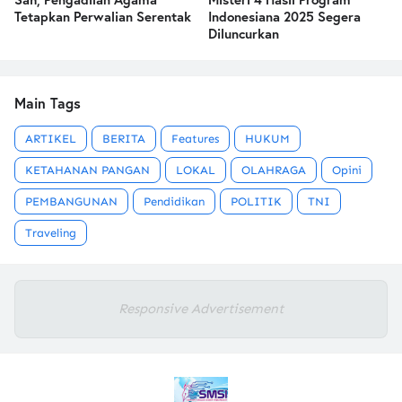
Tetapkan Perwalian Serentak
Indonesiana 2025 Segera
Diluncurkan
Main Tags
ARTIKEL
BERITA
Features
HUKUM
KETAHANAN PANGAN
LOKAL
OLAHRAGA
Opini
PEMBANGUNAN
Pendidikan
POLITIK
TNI
Traveling
Responsive Advertisement