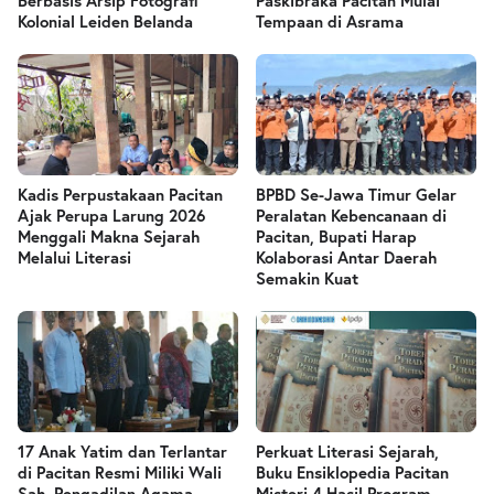
Berbasis Arsip Fotografi
Paskibraka Pacitan Mulai
Kolonial Leiden Belanda
Tempaan di Asrama
Kadis Perpustakaan Pacitan
BPBD Se-Jawa Timur Gelar
Ajak Perupa Larung 2026
Peralatan Kebencanaan di
Menggali Makna Sejarah
Pacitan, Bupati Harap
Melalui Literasi
Kolaborasi Antar Daerah
Semakin Kuat
17 Anak Yatim dan Terlantar
Perkuat Literasi Sejarah,
di Pacitan Resmi Miliki Wali
Buku Ensiklopedia Pacitan
Sah, Pengadilan Agama
Misteri 4 Hasil Program